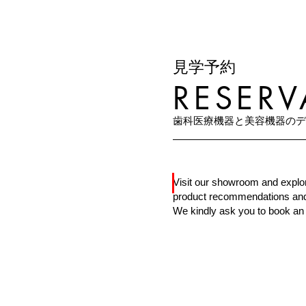
​見学予約
RESERV
​歯科医療機器と美容機器の
Visit our showroom and explor
product recommendations and 
We kindly ask you to book an a